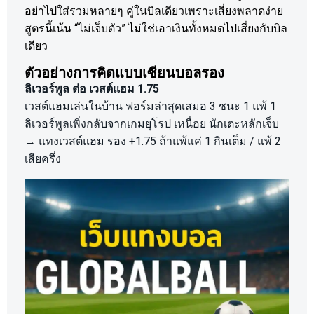
อย่าไปใส่รวมหลายๆ คู่ในบิลเดียวเพราะเสี่ยงพลาดง่าย
สูตรนี้เน้น “ไม่เจ็บตัว” ไม่ใช่เอาเงินทั้งหมดไปเสี่ยงกับบิล
เดียว
ตัวอย่างการคิดแบบเซียนบอลรอง
ลิเวอร์พูล ต่อ เวสต์แฮม 1.75
เวสต์แฮมเล่นในบ้าน ฟอร์มล่าสุดเสมอ 3 ชนะ 1 แพ้ 1
ลิเวอร์พูลเพิ่งกลับจากเกมยุโรป เหนื่อย นักเตะหลักเจ็บ
→ แทงเวสต์แฮม รอง +1.75 ถ้าแพ้แค่ 1 กินเต็ม / แพ้ 2
เสียครึ่ง