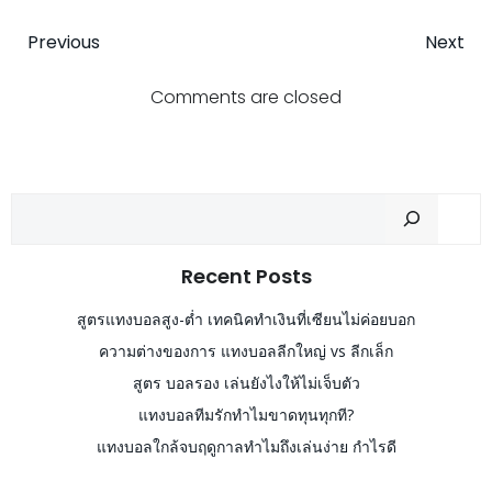
Previous
Next
Comments are closed
Recent Posts
สูตรแทงบอลสูง-ต่ำ เทคนิคทำเงินที่เซียนไม่ค่อยบอก
ความต่างของการ แทงบอลลีกใหญ่ vs ลีกเล็ก
สูตร บอลรอง เล่นยังไงให้ไม่เจ็บตัว
แทงบอลทีมรักทำไมขาดทุนทุกที?
แทงบอลใกล้จบฤดูกาลทำไมถึงเล่นง่าย กำไรดี