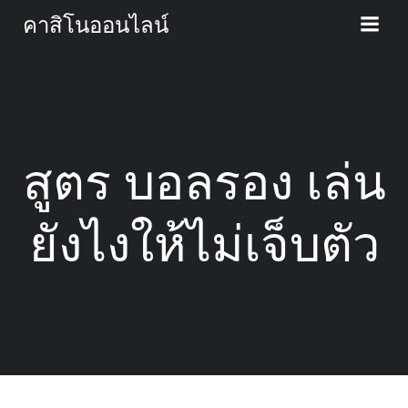
คาสิโนออนไลน์
สูตร บอลรอง เล่น
ยังไงให้ไม่เจ็บตัว